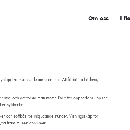
Om oss
I fl
synliggöra museiverksamheten mer. Att förbättra flödena,
entral och det första man möter. Därefter öppnade vi upp in till
ker nyfikenhet.
bler och soffbås för inbjudande stunder. Visningsskåp för
yfta fram museet ännu mer.