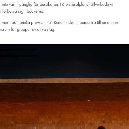
inte var tillgänglig för besökaren. På entresolplanet villverkade vi
t förkovra sig i böckerna.
liga mer traditionella provrummet. Rummet skall uppmuntra till en annan
tsrum för grupper av olika slag.