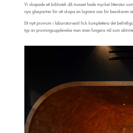
Vi skapade ett bibliotek då museet hade mycket litteratur som 
nya glaspartier för att skapa en lugnare oas för besökaren at
Ett nytt provrum i laboratoriestil fick komplettera det befint
typ av provningsupplevelse men även fungera väl som aktivite