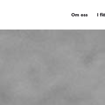
Om oss
I fl