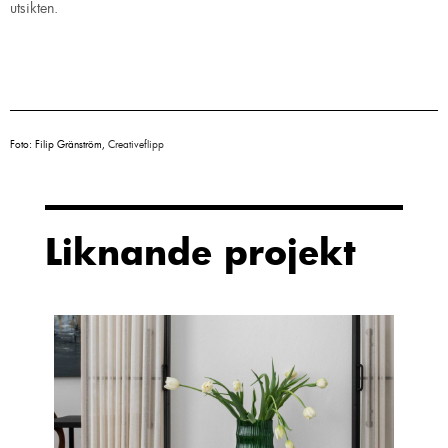
utsikten.
Foto: Filip Gränström,
Creativeflipp
Liknande projekt