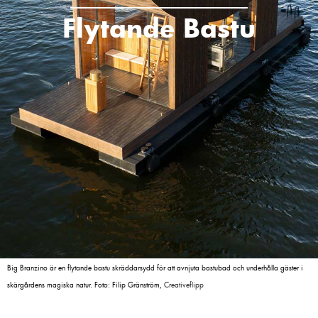
Flytande Bastu
Big Branzino är en flytande bastu skräddarsydd för att avnjuta bastubad och underhålla gäster i
skärgårdens magiska natur.
Foto: Filip Gränström,
Creativeflipp